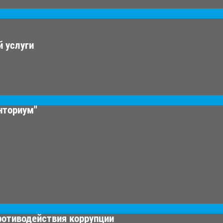
 услуги
нториум"
ротиводействия коррупции